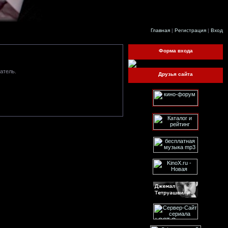
Главная
|
Регистрация
|
Вход
Форма входа
атель.
Друзья сайта